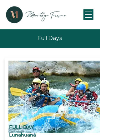
Full Days
FULL DAY
Lunahuaná